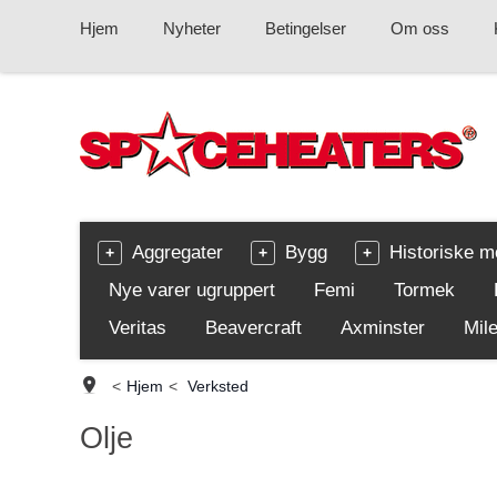
Hjem
Nyheter
Betingelser
Om oss
Aggregater
Bygg
Historiske m
Nye varer ugruppert
Femi
Tormek
Veritas
Beavercraft
Axminster
Mile
<
Hjem
<
Verksted
Olje