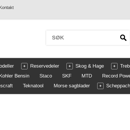
Kontakt
odeller
Reservedeler
Skog & Hage
Treb
Kohler Bensin
Staco
SKF
MTD
Record Pow
scraft
Teknatool
Morse sagblader
Scheppac