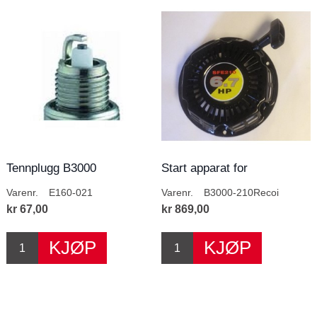
Tennplugg B3000
Start apparat for
B3000/3000E1 B210F
Varenr.
E160-021
Varenr.
B3000-210Recoi
kr 67,00
kr 869,00