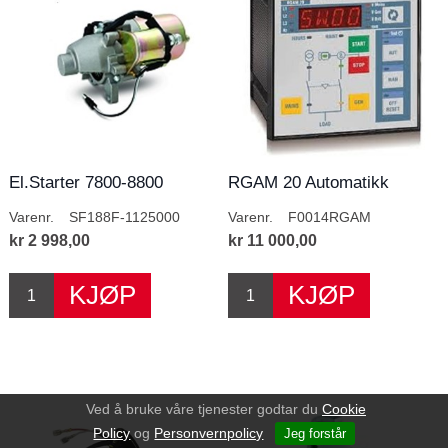
El.Starter 7800-8800
RGAM 20 Automatikk
modul
Varenr.
SF188F-1125000
Varenr.
F0014RGAM
kr 2 998,00
kr 11 000,00
Ved å bruke våre tjenester godtar du
Cookie
Policy
og
Personvernpolicy
Jeg forstår