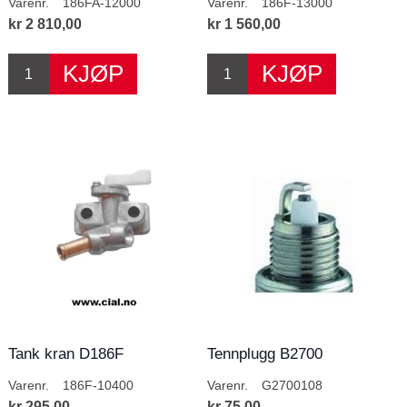
Varenr.
186FA-12000
Varenr.
186F-13000
kr 2 810,00
kr 1 560,00
Tank kran D186F
Tennplugg B2700
Varenr.
186F-10400
Varenr.
G2700108
kr 295,00
kr 75,00