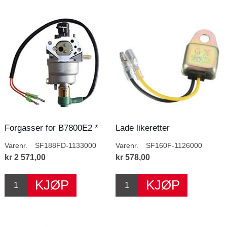
Forgasser for B7800E2 *
Lade likeretter
Varenr.
SF188FD-1133000
Varenr.
SF160F-1126000
kr 2 571,00
kr 578,00