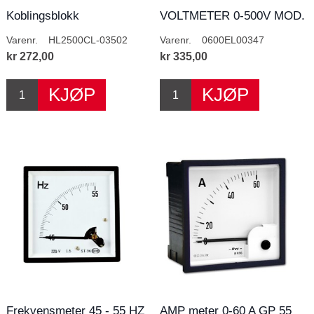
Koblingsblokk
VOLTMETER 0-500V MOD.
REVALCO GP 55
Varenr.
HL2500CL-03502
Varenr.
0600EL00347
kr 272,00
kr 335,00
Frekvensmeter 45 - 55 HZ
AMP meter 0-60 A GP 55