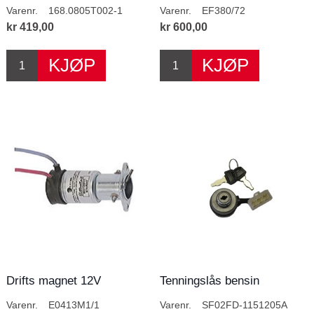
Varenr.
168.0805T002-1
Varenr.
EF380/72
kr 419,00
kr 600,00
Drifts magnet 12V
Tenningslås bensin
aggregat
Varenr.
E0413M1/1
Varenr.
SF02FD-1151205A