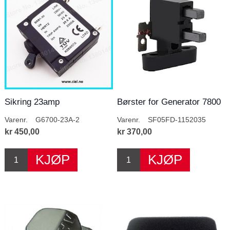
Sikring 23amp
Børster for Generator 7800
E2
Varenr.
G6700-23A-2
Varenr.
SF05FD-1152035
kr 450,00
kr 370,00