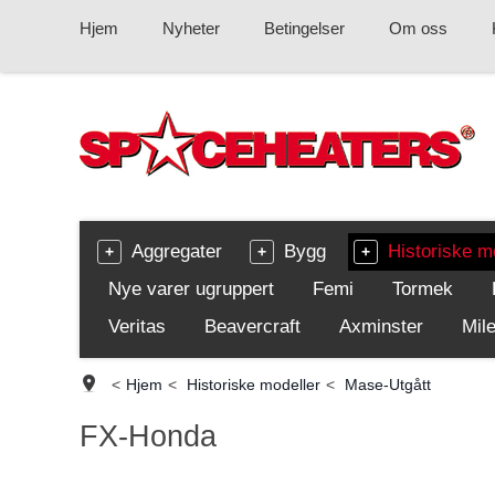
Hjem
Nyheter
Betingelser
Om oss
Aggregater
Bygg
Historiske m
Nye varer ugruppert
Femi
Tormek
Veritas
Beavercraft
Axminster
Mile
<
Hjem
<
Historiske modeller
<
Mase-Utgått
FX-Honda