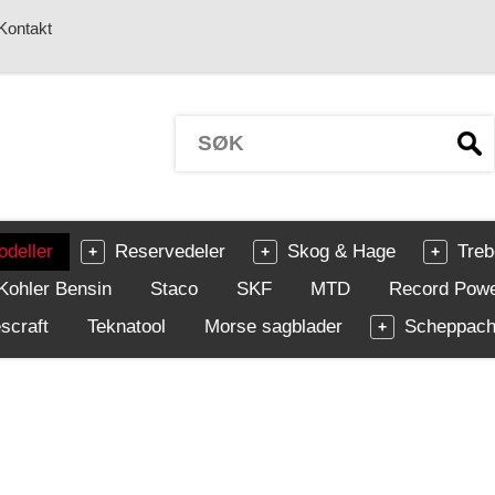
Kontakt
odeller
Reservedeler
Skog & Hage
Treb
Kohler Bensin
Staco
SKF
MTD
Record Pow
scraft
Teknatool
Morse sagblader
Scheppac