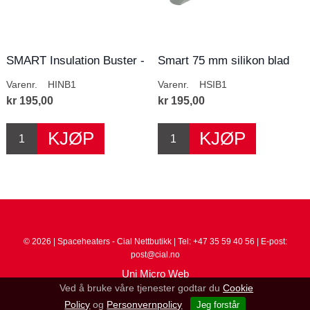
SMART Insulation Buster -
Smart 75 mm silikon blad
100mm Insol...
Varenr.
HINB1
Varenr.
HSIB1
kr 195,00
kr 195,00
© 2026 | Spaceheaters - Cial Nettbutikk | Tel: +47 35 59 40 56 | E-post:
post@cial.no
Uni Micro Web
Ved å bruke våre tjenester godtar du
Cookie
Policy
og
Personvernpolicy
Jeg forstår