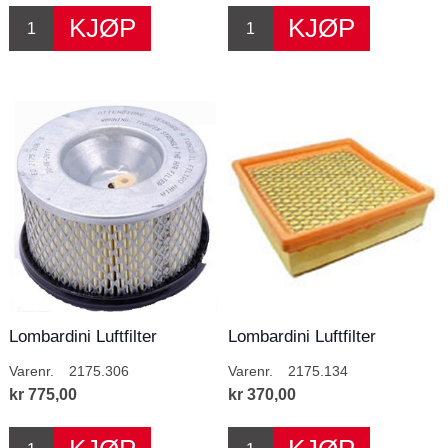
Lombardini Luftfilter
Lombardini Luftfilter
Varenr.
2175.306
Varenr.
2175.134
kr 775,00
kr 370,00