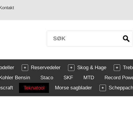
Kontakt
odeller
Reservedeler
Skog & Hage
Treb
Kohler Bensin
Staco
SKF
MTD
Record Pow
scraft
Teknatool
Morse sagblader
Scheppac