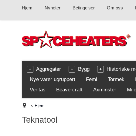
Hjem
Nyheter
Betingelser
Om oss
Aggregater
Bygg
Historiske m
Nye varer ugruppert
Femi
Tormek
Veritas
Beavercraft
Axminster
Mile
<
Hjem
Teknatool