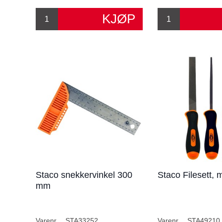
Staco snekkervinkel 300
Staco Filesett, 
mm
Varenr.
STA33252
Varenr.
STA49210