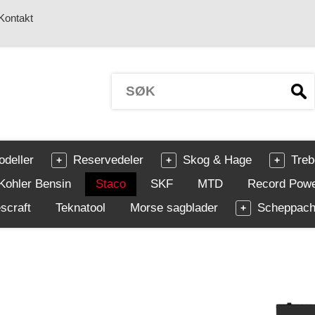
Kontakt
odeller
Reservedeler
Skog & Hage
Treb
Kohler Bensin
Staco
SKF
MTD
Record Pow
scraft
Teknatool
Morse sagblader
Scheppac