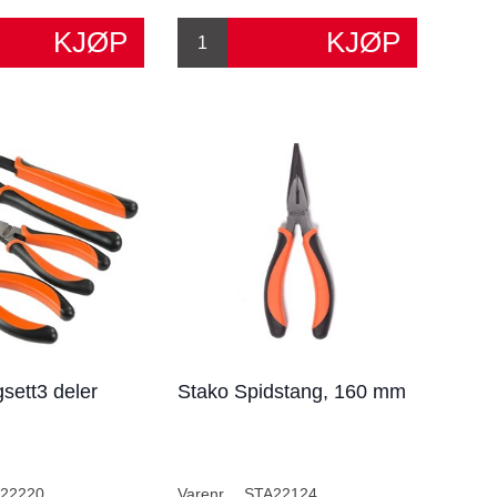
sett3 deler
Stako Spidstang, 160 mm
22220
Varenr.
STA22124