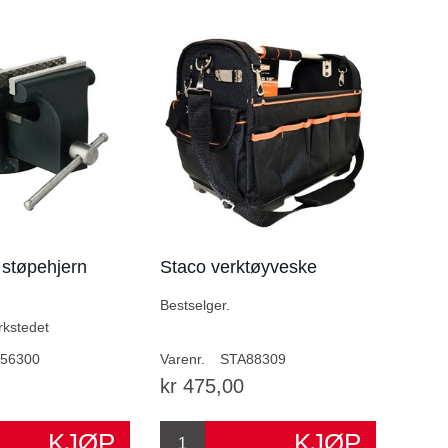
i støpehjern
Staco verktøyveske
Bestselger.
rkstedet
56300
Varenr.
STA88309
kr 475,00