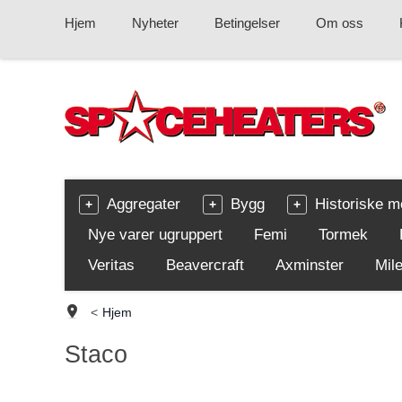
Hjem
Nyheter
Betingelser
Om oss
Aggregater
Bygg
Historiske m
Nye varer ugruppert
Femi
Tormek
Veritas
Beavercraft
Axminster
Mile
<
Hjem
Staco