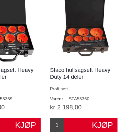
sagsett Heavy
Staco hullsagsett Heavy
ler
Duty 14 deler
Proff sett
55359
Varenr.
STA55360
00
kr 2 198,00