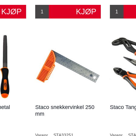
metal
Staco snekkervinkel 250
Staco Tang
mm
Varenr.
STA33251
Varenr.
STA