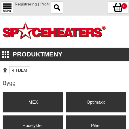
Registrering | Profil
0
PRODUKTMENY
HJEM
Bygg
IMEX
Optimaxx
Hodelykter
Piher