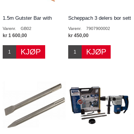
1.5m Gutster Bar with
Scheppach 3 delers bor sett
Wheels and Nail...
SDS feste
Varenr.
GB02
Varenr.
7907900002
kr 1 600,00
kr 450,00