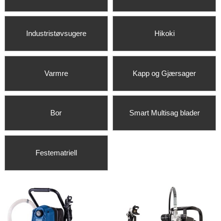
Industristøvsugere
Hikoki
Varmre
Kapp og Gjærsager
Bor
Smart Multisag blader
Festematriell