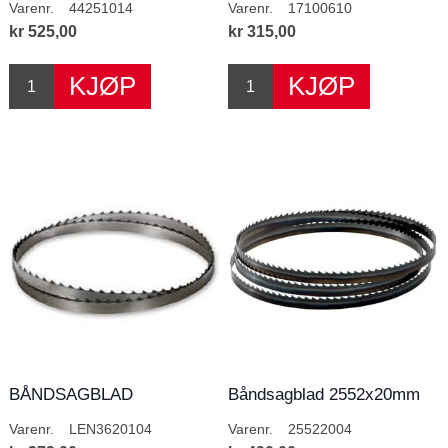
Varenr.
44251014
Varenr.
17100610
kr 525,00
kr 315,00
BÅNDSAGBLAD
Båndsagblad 2552x20mm
3620x10MM T4
4T/T
Varenr.
LEN3620104
Varenr.
25522004