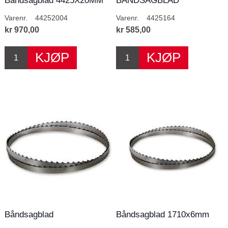
Båndsagblad 4425X20MM
BÅNDSAGBLAD
T4
4425X16MM T4
Varenr.
44252004
Varenr.
4425164
kr 970,00
kr 585,00
Båndsagblad
Båndsagblad 1710x6mm
4425x10x14T/T
10T/T