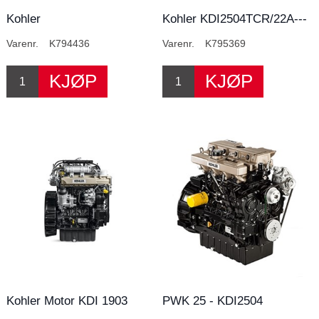
Kohler
Kohler KDI2504TCR/22A---
KDI1903M/26(#794999-1)
MY20
Varenr.
K794436
Varenr.
K795369
Kohler Motor KDI 1903
PWK 25 - KDI2504