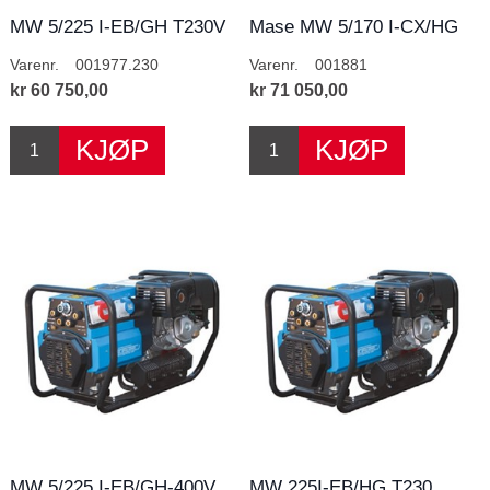
MW 5/225 I-EB/GH T230V
Mase MW 5/170 I-CX/HG
T400
Varenr.
001977.230
Varenr.
001881
kr 60 750,00
kr 71 050,00
MW 5/225 I-EB/GH-400V
MW 225I-EB/HG T230