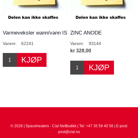
Varmeveksler wann/vann IS
ZINC ANODE
11-15
Varenr.
62241
Varenr.
93144
kr 328,00
© 2026 | Spaceheaters - Cial Nettbutikk | Tel: +47 35 59 40 56 | E-post:
post@cial.no