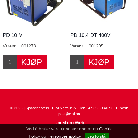
PD 10 M
PD 10.4 DT 400V
Varenr.
001278
Varenr.
001295
© 2026 | Spaceheaters - Cial Nettbutikk | Tel: +47 35 59 40 56 | E-post:
post@cial.no
Uni Micro Web
Ved å bruke våre tjenester godtar du
Cookie
Policy
og
Personvernpolicy
Jeg forstår