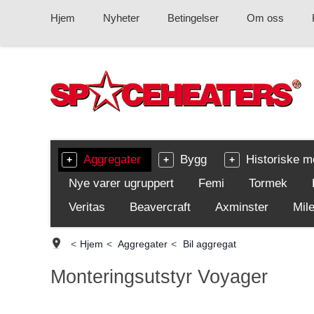
Hjem
Nyheter
Betingelser
Om oss
Aggregater
Bygg
Historiske m
Nye varer ugruppert
Femi
Tormek
Veritas
Beavercraft
Axminster
Mile
<
Hjem
<
Aggregater
<
Bil aggregat
Monteringsutstyr Voyager