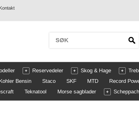
Kontakt
odeller
Reservedeler
Skog & Hage
Treb
Kohler Bensin
Staco
SKF
MTD
Record Pow
scraft
Teknatool
Morse sagblader
Scheppac