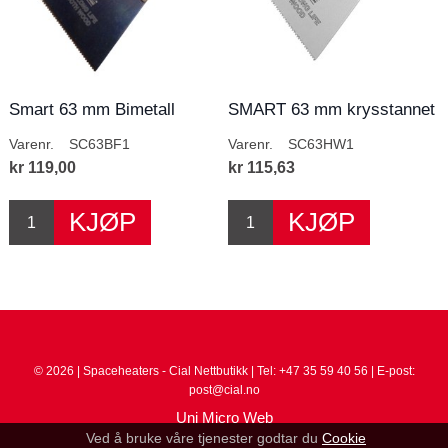
Smart 63 mm Bimetall
SMART 63 mm krysstannet
Supercut feste
blad Supercut...
Varenr.
SC63BF1
Varenr.
SC63HW1
kr 119,00
kr 115,63
© 2026 | Spaceheaters - Cial Nettbutikk | Tel: +47 35 59 40 56 | E-post:
post@cial.no
Uni Micro Web
Ved å bruke våre tjenester godtar du
Cookie