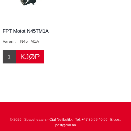
FPT Motot N45TM1A
Varenr.
N45TM1A
© 2026 | Spaceheaters - Cial Nettbutikk | Tel: +47 35 59 40 56 | E-post:
post@cial.no