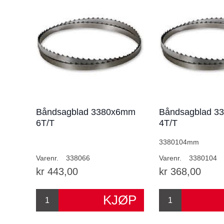
Båndsagblad 3380x6mm
Båndsagblad 3
6T/T
4T/T
3380104mm
Varenr.
338066
Varenr.
3380104
kr 443,00
kr 368,00