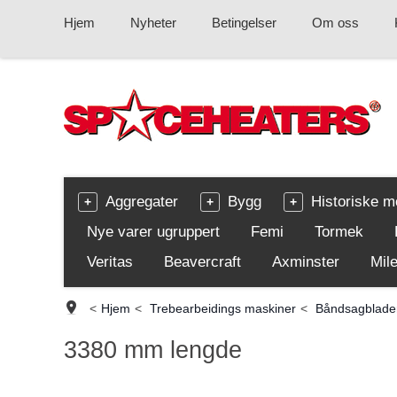
Hjem
Nyheter
Betingelser
Om oss
Aggregater
Bygg
Historiske m
Nye varer ugruppert
Femi
Tormek
Veritas
Beavercraft
Axminster
Mile
<
Hjem
<
Trebearbeidings maskiner
<
Båndsagblade
3380 mm lengde