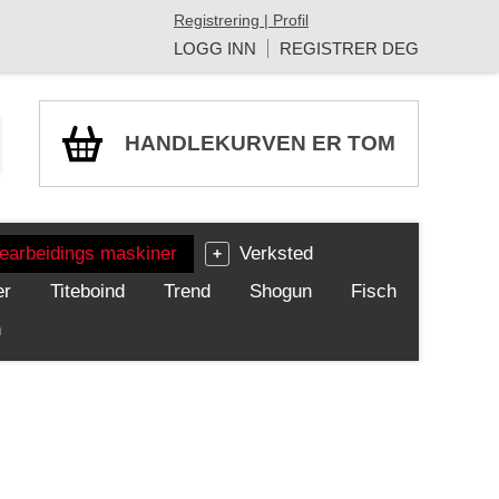
Registrering | Profil
LOGG INN
REGISTRER DEG
HANDLEKURVEN ER TOM
earbeidings maskiner
Verksted
er
Titeboind
Trend
Shogun
Fisch
h