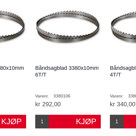
380x10mm
Båndsagblad 3380x10mm
Båndsagb
6T/T
4T/T
Varenr.
3380106
Varenr.
338
kr 292,00
kr 340,00