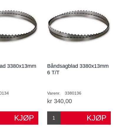
lad 3380x13mm
Båndsagblad 3380x13mm
6 T/T
0134
Varenr.
3380136
kr 340,00