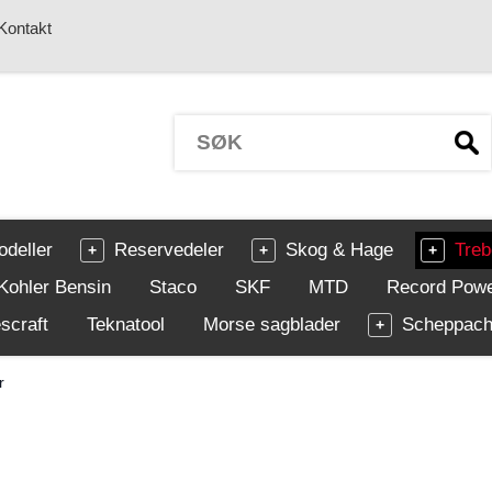
Kontakt
odeller
Reservedeler
Skog & Hage
Treb
Kohler Bensin
Staco
SKF
MTD
Record Pow
scraft
Teknatool
Morse sagblader
Scheppac
r