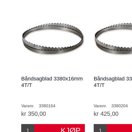
Båndsagblad 3380x16mm
Båndsagblad 3
4T/T
4T/T
Varenr.
3380164
Varenr.
3380204
kr 350,00
kr 425,00