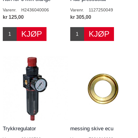
Varenr.
H2436040006
Varenr.
1127250049
kr 125,00
kr 305,00
Trykkregulator
messing skive ecu
M/Vannutskiller 1/4"