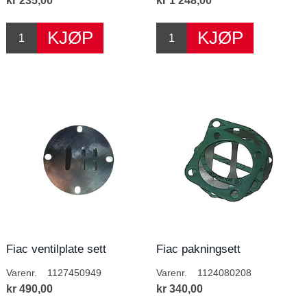
kr 235,00
kr 1 248,00
Fiac ventilplate sett
Fiac pakningsett
sylindertopp
Varenr.
1127450949
Varenr.
1124080208
kr 490,00
kr 340,00