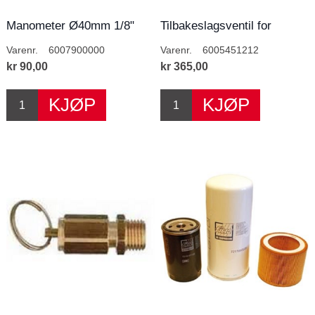
Manometer Ø40mm 1/8"
Tilbakeslagsventil for
gjenger
MK200/5,5
Varenr.
6007900000
Varenr.
6005451212
kr 90,00
kr 365,00