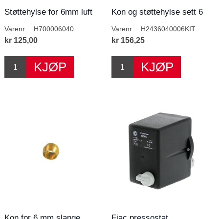
Støttehylse for 6mm luft
Kon og støttehylse sett 6
slange
mm slange
Varenr.
H700006040
Varenr.
H2436040006KIT
kr 125,00
kr 156,25
Kon for 6 mm slange
Fiac pressostat