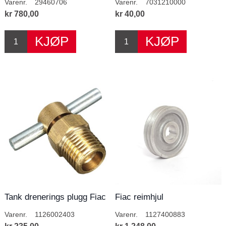
Varenr.
29460706
Varenr.
7031210000
kr 780,00
kr 40,00
Tank drenerings plugg Fiac
Fiac reimhjul
AEG-MCA
Varenr.
1126002403
Varenr.
1127400883