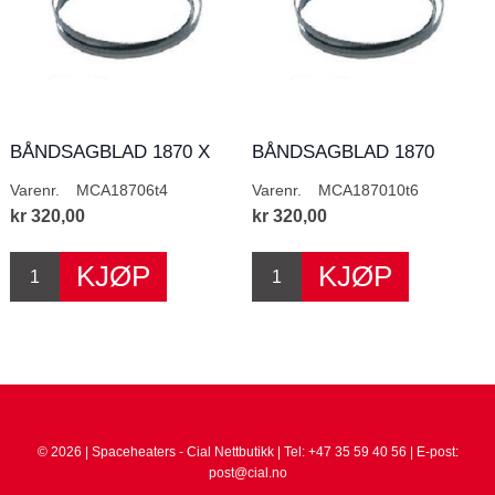
BÅNDSAGBLAD 1870 X
BÅNDSAGBLAD 1870
6MM T4
X10MM T6
Varenr.
MCA18706t4
Varenr.
MCA187010t6
kr 320,00
kr 320,00
© 2026 | Spaceheaters - Cial Nettbutikk | Tel: +47 35 59 40 56 | E-post:
post@cial.no