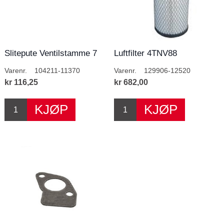
Slitepute Ventilstamme 7
Luftfilter 4TNV88
mm
Varenr.
104211-11370
Varenr.
129906-12520
kr 116,25
kr 682,00